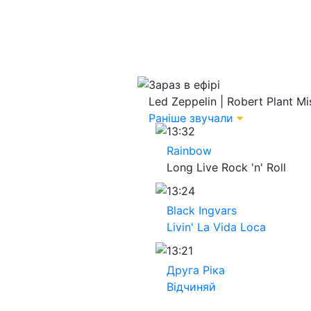
Зараз в ефірі
Led Zeppelin | Robert Plant
Mi
Раніше звучали
13:32
Rainbow
Long Live Rock 'n' Roll
13:24
Black Ingvars
Livin' La Vida Loca
13:21
Друга Ріка
Відчиняй