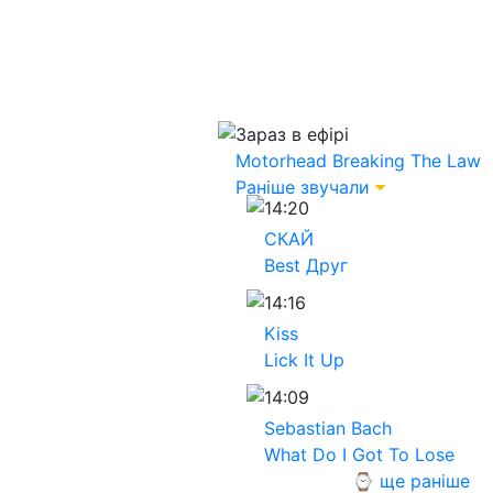
Зараз в ефірі
Motorhead
Breaking The Law
Раніше звучали
14:20
СКАЙ
Best Друг
14:16
Kiss
Lick It Up
14:09
Sebastian Bach
What Do I Got To Lose
⌚ ще раніше