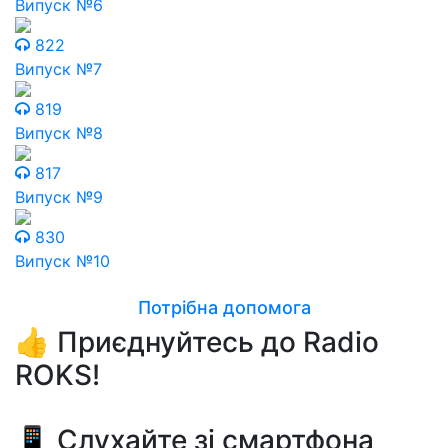
Випуск №6
822
Випуск №7
819
Випуск №8
817
Випуск №9
830
Випуск №10
Потрібна допомога
👍 Приєднуйтесь до Radio
ROKS!
📱 Слухайте зі смартфона