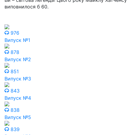
Ви – світова легенда! Цього року Майклу Хатченсу
виповнилося б 60.
976
Випуск №1
878
Випуск №2
851
Випуск №3
843
Випуск №4
838
Випуск №5
839