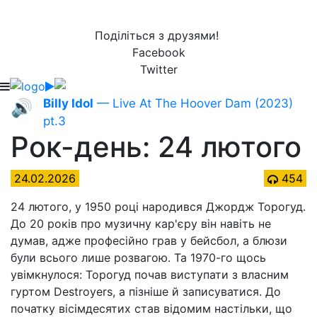
Поділіться з друзями!
Facebook
Twitter
Billy Idol
— Live At The Hoover Dam (2023)
🔊
pt.3
Рок-день: 24 лютого
24.02.2026
454
24 лютого, у 1950 році народився Джордж Торогуд.
До 20 років про музичну кар'єру він навіть не
думав, адже професійно грав у бейсбол, а блюзи
були всього лише розвагою. Та 1970-го щось
увімкнулося: Торогуд почав виступати з власним
гуртом Destroyers, а пізніше й записуватися. До
початку вісімдесятих став відомим настільки, що