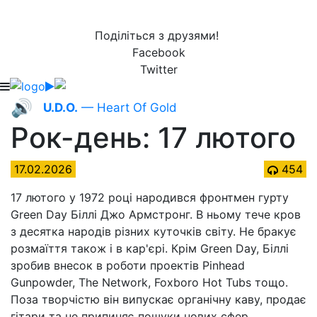
Поділіться з друзями!
Facebook
Twitter
🔊
U.D.O.
— Heart Of Gold
Рок-день: 17 лютого
17.02.2026
454
17 лютого у 1972 році народився фронтмен гурту
Green Day Біллі Джо Армстронг. В ньому тече кров
з десятка народів різних куточків світу. Не бракує
розмаїття також і в кар'єрі. Крім Green Day, Біллі
зробив внесок в роботи проектів Pinhead
Gunpowder, The Network, Foxboro Hot Tubs тощо.
Поза творчістю він випускає органічну каву, продає
гітари та не припиняє пошуки нових сфер