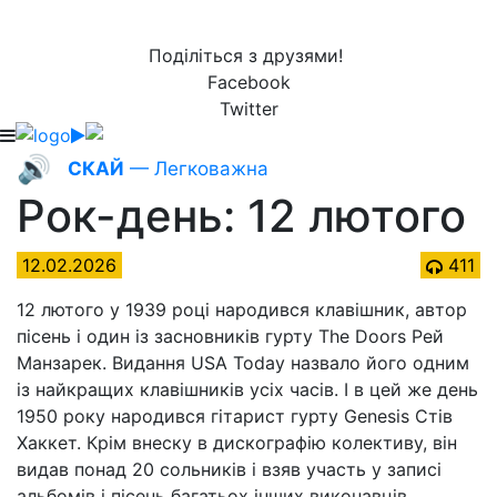
Поділіться з друзями!
Facebook
Twitter
🔊
СКАЙ
— Легковажна
Рок-день: 12 лютого
12.02.2026
411
12 лютого у 1939 році народився клавішник, автор
пісень і один із засновників гурту The Doors Рей
Манзарек. Видання USA Today назвало його одним
із найкращих клавішників усіх часів. І в цей же день
1950 року народився гітарист гурту Genesis Стів
Хаккет. Крім внеску в дискографію колективу, він
видав понад 20 сольників і взяв участь у записі
альбомів і пісень багатьох інших виконавців.