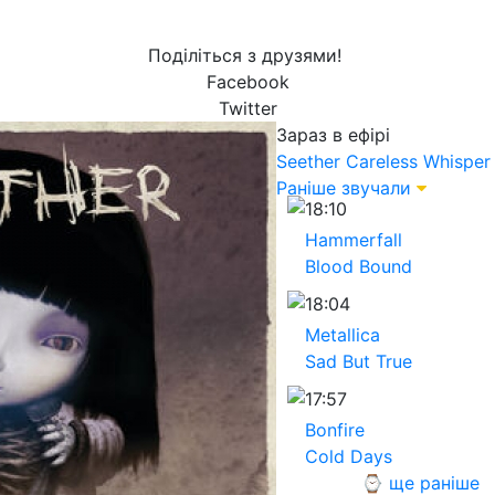
Поділіться з друзями!
Facebook
Twitter
Зараз в ефірі
Seether
Careless Whisper
Раніше звучали
18:10
Hammerfall
Blood Bound
18:04
Metallica
Sad But True
17:57
Bonfire
Cold Days
⌚ ще раніше