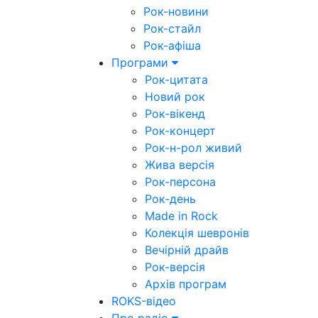
Рок-новини
Рок-стайл
Рок-афіша
Програми
Рок-цитата
Новий рок
Рок-вікенд
Рок-концерт
Рок-н-рол живий
Жива версія
Рок-персона
Рок-день
Made in Rock
Колекція шевронів
Вечірній драйв
Рок-версія
Архів програм
ROKS-відео