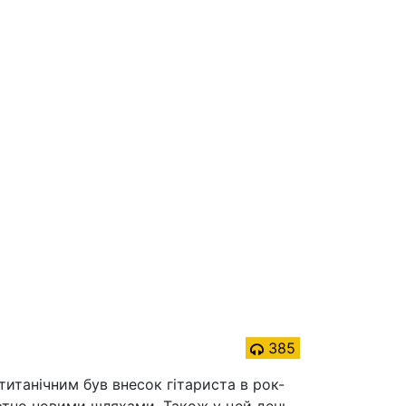
385
титанічним був внесок гітариста в рок-