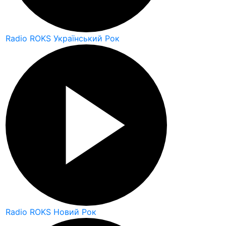
Radio ROKS Український Рок
Radio ROKS Новий Рок