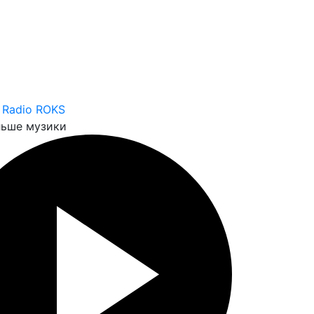
 Radio ROKS
льше музики