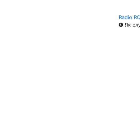
Radio R
Як слу