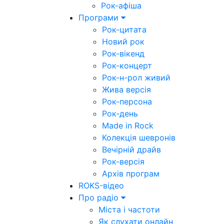
Рок-афіша
Програми
Рок-цитата
Новий рок
Рок-вікенд
Рок-концерт
Рок-н-рол живий
Жива версія
Рок-персона
Рок-день
Made in Rock
Колекція шевронів
Вечірній драйв
Рок-версія
Архів програм
ROKS-відео
Про радіо
Міста і частоти
Як слухати онлайн