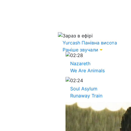
Зараз в ефірі
Yurcash
Панівна висота
Раніше звучали
02:28
Nazareth
We Are Animals
02:24
Soul Asylum
Runaway Train