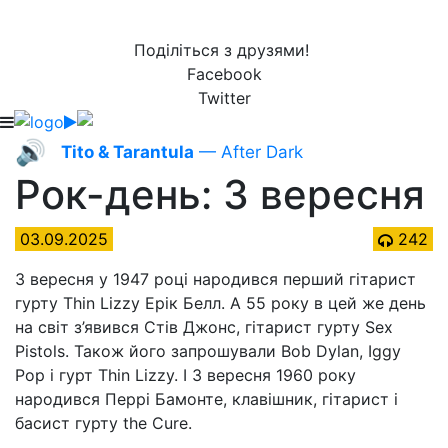
Поділіться з друзями!
Facebook
Twitter
🔊
Tito & Tarantula
— After Dark
Рок-день: 3 вересня
03.09.2025
242
3 вересня у 1947 році народився перший гітарист
гурту Thin Lizzy Ерік Белл. А 55 року в цей же день
на світ з’явився Стів Джонс, гітарист гурту Sex
Pistols. Також його запрошували Bob Dylan, Iggy
Pop і гурт Thin Lizzy. І 3 вересня 1960 року
народився Перрі Бамонте, клавішник, гітарист і
басист гурту the Cure.