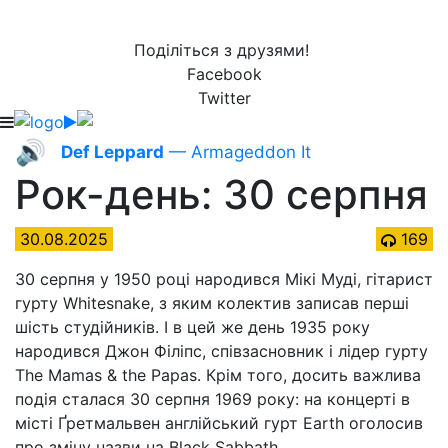
Поділіться з друзями!
Facebook
Twitter
🔊
Def Leppard
— Armageddon It
Рок-день: 30 серпня
30.08.2025
169
30 серпня у 1950 році народився Мікі Муді, гітарист
гурту Whitesnake, з яким колектив записав перші
шість студійників. І в цей же день 1935 року
народився Джон Філіпс, співзасновник і лідер гурту
The Mamas & the Papas. Крім того, досить важлива
подія сталася 30 серпня 1969 року: на концерті в
місті Ґретмальвен англійський гурт Earth оголосив
про зміну назви на Black Sabbath.