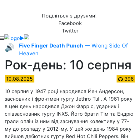
Поділіться з друзями!
Facebook
Twitter
Five Finger Death Punch
— Wrong Side Of
🔊
Heaven
Рок-день: 10 серпня
10.08.2025
396
10 серпня у 1947 році народився Йен Андерсон,
засновник і фронтмен гурту Jethro Tull. А 1961 року
в цей день народився Джон Фарріс, ударник і
співзасновник гурту INXS. Його брати Тім та Ендрю
грали опліч із ним від заснування колективу у 77-
му до розпаду у 2012-му. У цей же день 1984 року
вийшов дебютник гурту Red Hot Chili Peppers. Він