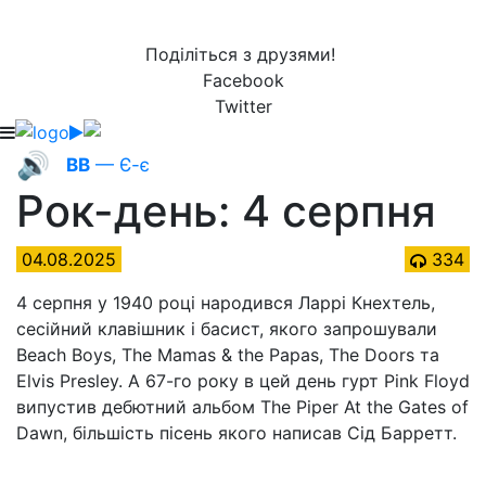
Поділіться з друзями!
Facebook
Twitter
🔊
ВВ
— Є-є
Рок-день: 4 серпня
04.08.2025
334
4 серпня у 1940 році народився Ларрі Кнехтель,
сесійний клавішник і басист, якого запрошували
Beach Boys, The Mamas & the Papas, The Doors та
Elvis Presley. А 67-го року в цей день гурт Pink Floyd
випустив дебютний альбом The Piper At the Gates of
Dawn, більшість пісень якого написав Сід Барретт.