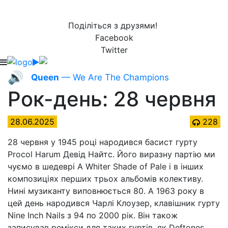
Поділіться з друзями!
Facebook
Twitter
🔊
Queen
— We Are The Champions
Рок-день: 28 червня
28.06.2025
228
28 червня у 1945 році народився басист гурту
Procol Harum Девід Найтс. Його виразну партію ми
чуємо в шедеврі A Whiter Shade of Pale і в інших
композиціях перших трьох альбомів колективу.
Нині музиканту виповнюється 80. А 1963 року в
цей день народився Чарлі Клоузер, клавішник гурту
Nine Inch Nails з 94 по 2000 рік. Він також
записував ремікси для таких гуртів, як Deftones,