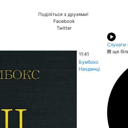
Поділіться з друзями!
Facebook
Twitter
Слухати 
ще біл
11:41
Бумбокс
Наодинці