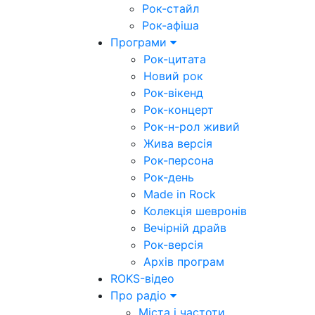
Рок-стайл
Рок-афіша
Програми
Рок-цитата
Новий рок
Рок-вікенд
Рок-концерт
Рок-н-рол живий
Жива версія
Рок-персона
Рок-день
Made in Rock
Колекція шевронів
Вечірній драйв
Рок-версія
Архів програм
ROKS-відео
Про радіо
Міста і частоти