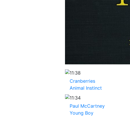
11:38
Cranberries
Animal Instinct
11:34
Paul McCartney
Young Boy