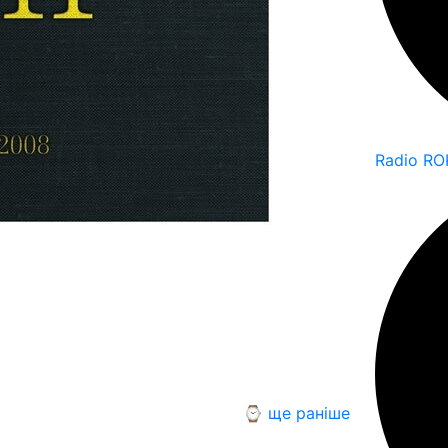
Radio RO
⌚ ще раніше