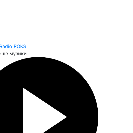
Radio ROKS
ьше музики