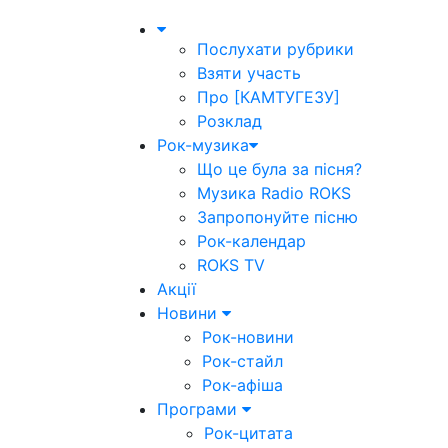
Послухати рубрики
Взяти участь
Про [КАМТУГЕЗУ]
Розклад
Рок-музика
Що це була за пісня?
Музика Radio ROKS
Запропонуйте пісню
Рок-календар
ROKS TV
Акції
Новини
Рок-новини
Рок-стайл
Рок-афіша
Програми
Рок-цитата