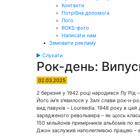
Контакти
Потрібна допомога
Лого
ROKS-фото
Написати нам
Замовити рекламу
Слухати
Рок-день: Випу
02.03.2025
2 березня у 1942 році народився Лу Рід –
Його ім’я з’явилося у Залі слави рок-н-ро
вид павуків – Loureedia. 1948 року в цей
зарядженого револьвера – як щось класич
150 мільйонів примірників альбомів по в
Джон заслужив наполегливою працею – в