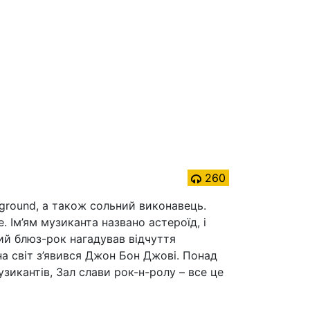
260
erground, а також сольний виконавець.
e. Ім’ям музиканта названо астероїд, і
чий блюз-рок нагадував відчуття
на світ з’явився Джон Бон Джові. Понад
зикантів, Зал слави рок-н-ролу – все це