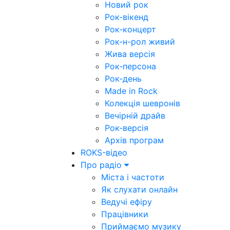
Новий рок
Рок-вікенд
Рок-концерт
Рок-н-рол живий
Жива версія
Рок-персона
Рок-день
Made in Rock
Колекція шевронів
Вечірній драйв
Рок-версія
Архів програм
ROKS-відео
Про радіо
Міста і частоти
Як слухати онлайн
Ведучі ефіру
Працівники
Приймаємо музику