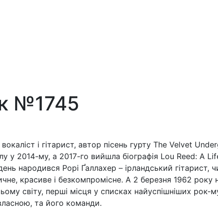
ск №1745
 вокаліст і гітарист, автор пісень гурту The Velvet Und
лу у 2014-му, а 2017-го вийшла біографія Lou Reed: A Lif
 день народився Рорі Ґаллахер – ірландський гітарист, 
не, красиве і безкомпромісне. А 2 березня 1962 року 
сьому світу, перші місця у списках найуспішніших рок-му
ласною, та його команди.