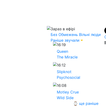
Зараз в ефірі
Без Обмежень
Вільні люди
Раніше звучали
16:19
Queen
The Miracle
16:12
Slipknot
Psychosocial
16:08
Motley Crue
Wild Side
⌚ ще раніше