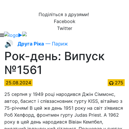
Поділіться з друзями!
Facebook
Twitter
🔊
Друга Ріка
— Париж
Рок-день: Випуск
№1561
25.08.2024
275
25 серпня у 1949 році народився Джін Сіммонс,
автор, басист і співзасновник гурту КІSS, вітаймо з
75-річчям! В цей же день 1951 року на світ з’явився
Роб Хелфорд, фронтмен гурту Judas Priest. А 1962
року в цей день народився Вівіан Кемпбел,
видатний ірландський гітарист. Працював у гуртах