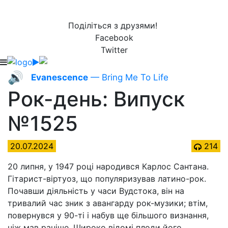
Поділіться з друзями!
Facebook
Twitter
🔊
Evanescence
— Bring Me To Life
Рок-день: Випуск
№1525
20.07.2024
214
20 липня, у 1947 році народився Карлос Сантана.
Гітарист-віртуоз, що популяризував латино-рок.
Почавши діяльність у часи Вудстока, він на
тривалий час зник з авангарду рок-музики; втім,
повернувся у 90-ті і набув ще більшого визнання,
ніж мав раніше. Широко відомі плоди його