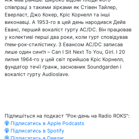
співпраці з такими зірками як Стівен Тайлер,
Еверласт, Джо Кокер, Кріс Корнелл та інші
виконавці. А 1953-го в цей день народився Дейв
Еванс, перший вокаліст гурту AC/DC. Він працював
у колективі перші два роки, коли гурт сповідував
ґлем-рок-стилістику. З Евансом AC/DC записав
лише один синґл – Can I Sit Next To You, Girl. І 20
липня 1964-го у цей світ прийшов Кріс Корнелл,
фундатор течії ґранж, засновник Soundgarden і
вокаліст гурту Audioslave.
Підпишіться на подкаст "Рок-день на Radio ROKS":
Підписатись в Apple Podcasts
Підписатись в Spotify
Підписатись в Deezer