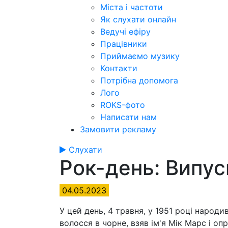
Міста і частоти
Як слухати онлайн
Ведучі ефіру
Працівники
Приймаємо музику
Контакти
Потрібна допомога
Лого
ROKS-фото
Написати нам
Замовити рекламу
Слухати
Рок-день: Випу
04.05.2023
У цей день, 4 травня, у 1951 році народи
волосся в чорне, взяв ім'я Мік Марс і о