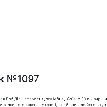
ск №1097
вся Боб Діл – гітарист гурту Mötley Crüe. У 30 він вир
прилюднив оголошення у газеті, яке й привело його в гур