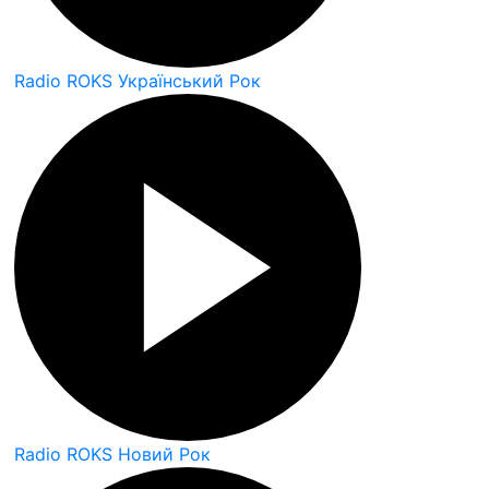
Radio ROKS Український Рок
Radio ROKS Новий Рок