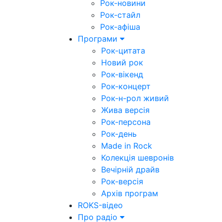
Рок-новини
Рок-стайл
Рок-афіша
Програми
Рок-цитата
Новий рок
Рок-вікенд
Рок-концерт
Рок-н-рол живий
Жива версія
Рок-персона
Рок-день
Made in Rock
Колекція шевронів
Вечірній драйв
Рок-версія
Архів програм
ROKS-відео
Про радіо