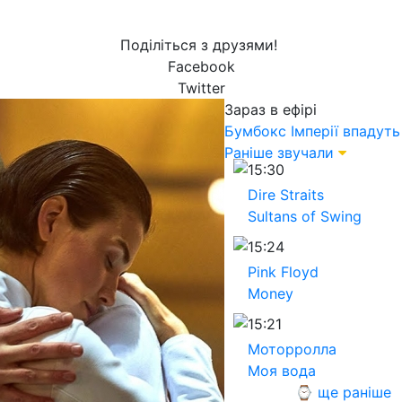
Поділіться з друзями!
Facebook
Twitter
Зараз в ефірі
Бумбокс
Імперії впадуть
Раніше звучали
15:30
Dire Straits
Sultans of Swing
15:24
Pink Floyd
Money
15:21
Моторролла
Моя вода
⌚ ще раніше