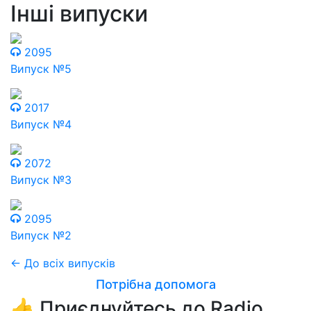
Інші випуски
2095
Випуск №5
2017
Випуск №4
2072
Випуск №3
2095
Випуск №2
← До всіх випусків
Потрібна допомога
👍 Приєднуйтесь до Radio