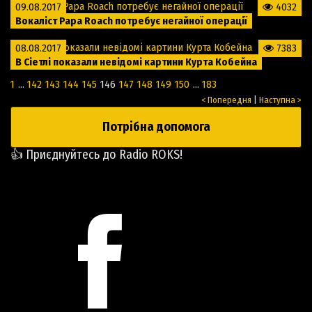
09.08.2017
4032
Вокаліст Papa Roach потребує негайної операції
08.08.2017
7383
В Сіетлі показали невідомі картини Курта Кобейна
1
...
142
143
144
145
146
147
148
149
150
...
183
< Попередня
|
Наступна >
Потрібна допомога
👍 Приєднуйтесь до Radio ROKS!