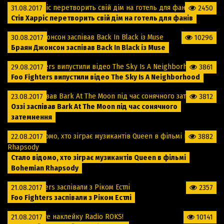
31.08.2017
2450
Стів Харріс перетворить свій дім на готель для фанів
30.08.2017
10296
Браян Джонсон заспівав Back In Black із Muse
29.08.2017
3861
Foo Fighters випустили відео The Sky Is A Neighborhood
23.08.2017
3812
Оззі заспівав Bark At The Moon під час сонячного
затемнення
22.08.2017
3882
Стало відомо, хто зіграє музикантів Queen в фільмі
Bohemian Rhapsody
21.08.2017
2357
Foo Fighters заспівали з Ріком Естлі
21.08.2017
10141