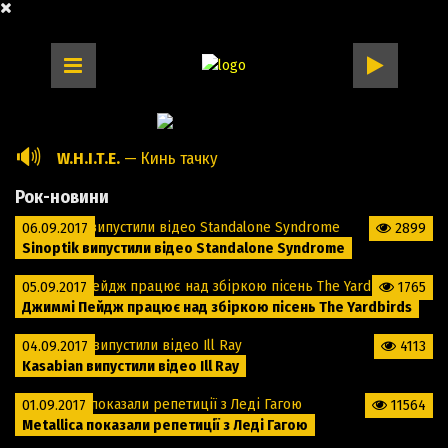
🔊
W.H.I.T.E.
— Кинь тачку
Рок-новини
06.09.2017
2899
Sinoptik випустили відео Standalone Syndrome
05.09.2017
1765
Джиммі Пейдж працює над збіркою пісень The Yardbirds
04.09.2017
4113
Kasabian випустили відео Ill Ray
01.09.2017
11564
Metallica показали репетиції з Леді Гагою