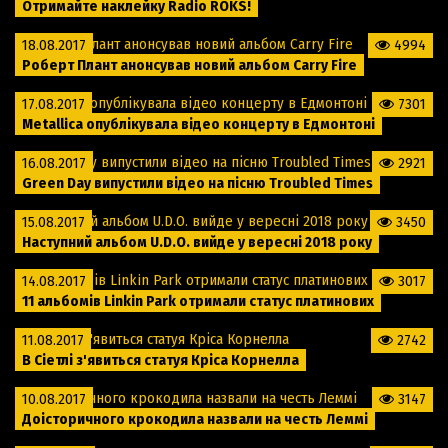
Отримайте наклейку Radio ROKS!
18.08.2017
4994
Роберт Плант анонсував новий альбом Carry Fire
17.08.2017
7301
Metallica опублікувала відео концерту в Едмонтоні
16.08.2017
2921
Green Day випустили відео на пісню Troubled Times
15.08.2017
3450
Наступний альбом U.D.O. вийде у вересні 2018 року
14.08.2017
3017
11 альбомів Linkin Park отримали статус платинових
11.08.2017
2742
В Сіетлі з'явиться статуя Кріса Корнелла
10.08.2017
3147
Доісторичного крокодила назвали на честь Леммі