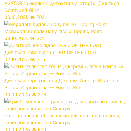
AVATAR замислили детективну історію. Дивіться
Death and Glitz
06.10.2025
702
Megadeth видали нову пісню Tipping Point
03.10.2025
272
Дивіться нове відео LORD OF THE LOST
02.10.2025
305
Дивіться перевтілення Джеремі Аллена Вайта на
Брюса Спрінгстіна — Born to Run
30.09.2025
278
Ерік Грьонваль обрав пісню для свого поховання,
записавши кавер на Сінатру
30.09.2025
579