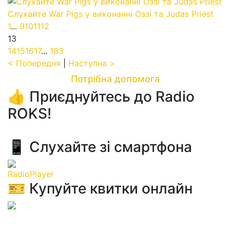
Слухайте War Pigs у виконанні Оззі та Judas Priest
1
...
9
10
11
12
13
14
15
16
17
...
183
< Попередня
|
Наступна >
Потрібна допомога
👍 Приєднуйтесь до Radio
ROKS!
📱 Слухайте зі смартфона
RadioPlayer
🎫 Купуйте квитки онлайн