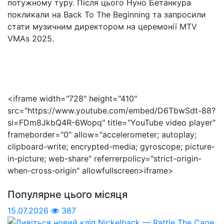
потужному туру. Після цього
Нуно
Бетанкура
покликали на
Back
To
The
Beginning
та запросили
стати музичним директором на церемонії MTV
VMAs
2025.
<
iframe
width
="
728
"
height
="
410
"
src="https://www.youtube.com/embed/D6TbwSdt-88?
si=FDm8JkbQ4R-6Wopq"
title
="
YouTube
video
player
"
frameborder
="0"
allow
="
accelerometer
;
autoplay
;
clipboard-write
;
encrypted-media
;
gyroscope
;
picture-
in-picture
;
web-share
"
referrerpolicy
="
strict-origin-
when-cross-origin
"
allowfullscreen
>
iframe
>
Популярне цього місяця
15.07.2026
387