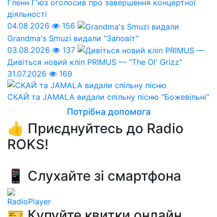
Гленн Г'юз оголосив про завершення концертної
діяльності
04.08.2026
156
Grandma's Smuzi видали "Заповіт"
03.08.2026
137
Дивіться новий кліп PRIMUS — "The Ol' Grizz"
31.07.2026
169
СКАЙ та JAMALA видали спільну пісню "Божевільні"
Потрібна допомога
👍 Приєднуйтесь до Radio
ROKS!
📱 Слухайте зі смартфона
RadioPlayer
🎫 Купуйте квитки онлайн