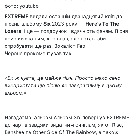
фото: youtube
EXTREME
видали останній
дванадцятий кліп до
пісень альбому
Six
2023 року —
Here's
To
The
Losers
. І це —
подарунок і вдячність фанам. Пісня
присвячена тим, хто впав, але встав, аби
спробувати ще раз. Вокаліст Гері
Чероне
прокоментував так:
«
Ви ж чуєте, це майже гімн. Просто мало сенс
використати цю пісню як завершальну в цьому
альбомі
»
Нагадаємо, альбом
Альбом
Six
повернув EXTREME
до чартів завдяки видатним синглам, як от
Rise
,
Banshee
та
Other
Side
Of
The
Rainbow
, а також