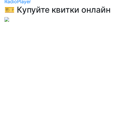
RadioPlayer
🎫 Купуйте квитки онлайн