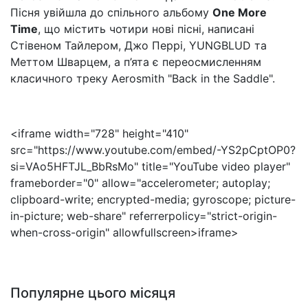
Пісня увійшла до спільного альбому
One
More
Time
, що містить чотири нові пісні, написані
Стівеном Тайлером, Джо Перрі,
YUNGBLUD
та
Меттом
Шварцем, а п’ята
є
переосмисленням
класичного треку
Aerosmith
"
Back in the Saddle".
<
iframe
width
="728"
height
="410"
src="https://www.youtube.com/embed/-YS2pCptOP0?
si=VAo5HFTJL_BbRsMo"
title
="
YouTube
video
player
"
frameborder
="0"
allow
="
accelerometer
;
autoplay
;
clipboard-write
;
encrypted-media
;
gyroscope
;
picture-
in-picture
;
web-share
"
referrerpolicy
="
strict-origin-
when-cross-origin
"
allowfullscreen
>
iframe
>
Популярне цього місяця