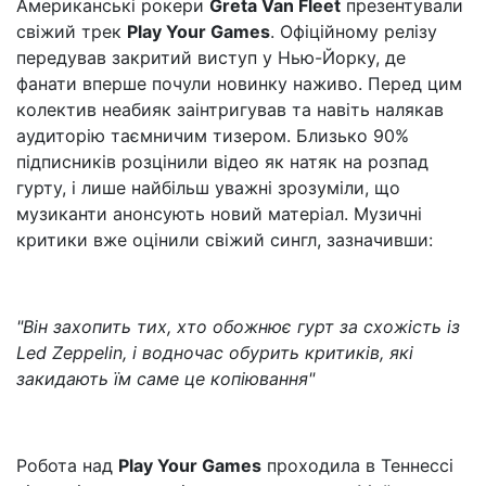
Американські рокери
Greta Van Fleet
презентували
свіжий трек
Play Your Games
. Офіційному релізу
передував закритий виступ у Нью-Йорку, де
фанати вперше почули новинку наживо. Перед цим
колектив неабияк заінтригував та навіть налякав
аудиторію таємничим тизером. Близько 90%
підписників розцінили відео як натяк на розпад
гурту, і лише найбільш уважні зрозуміли, що
музиканти анонсують новий матеріал. Музичні
критики вже оцінили свіжий сингл, зазначивши:
"Він захопить тих, хто обожнює гурт за схожість із
Led Zeppelin, і водночас обурить критиків, які
закидають їм саме це копіювання"
Робота над
Play Your Games
проходила в Теннессі