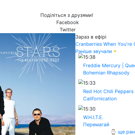
Поділіться з друзями!
Facebook
Twitter
Зараз в ефірі
Cranberries
When You're 
Раніше звучали
15:38
Freddie Mercury | Que
Bohemian Rhapsody
15:33
Red Hot Chili Peppers
Californication
15:30
W.H.I.T.E.
Перемагай
⌚ ще ран