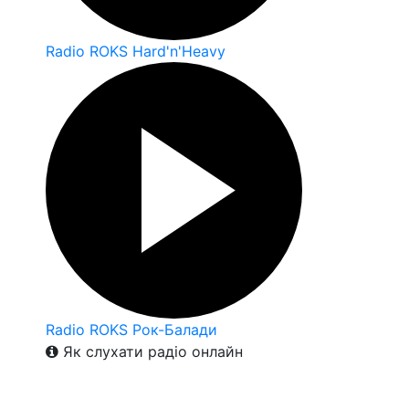
Radio ROKS Hard'n'Heavy
Radio ROKS Рок-Балади
Як слухати радіо онлайн