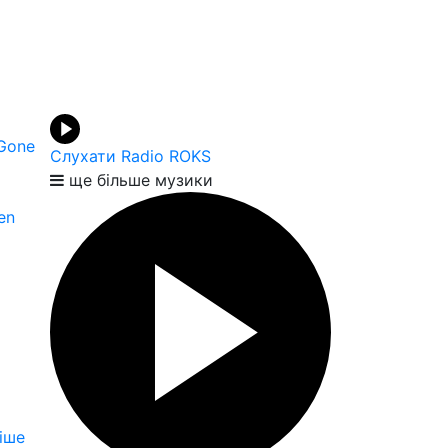
Gone
Слухати Radio ROKS
ще більше музики
en
іше