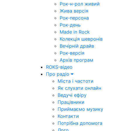
Рок-н-рол живий
Жива версія
Рок-персона
Рок-день
Made in Rock
Колекція шевронів
Вечірній драйв
Рок-версія
Архів програм
ROKS-відео
Про радіо
Міста і частоти
Як слухати онлайн
Ведучі ефіру
Працівники
Приймаємо музику
Контакти
Потрібна допомога
Лого