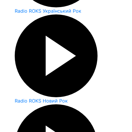
Radio ROKS Український Рок
Radio ROKS Новий Рок