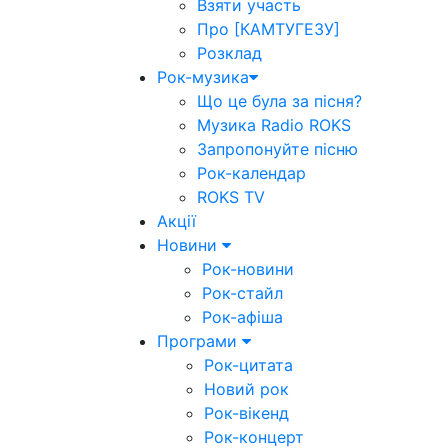
Взяти участь
Про [КАМТУГЕЗУ]
Розклад
Рок-музика
Що це була за пісня?
Музика Radio ROKS
Запропонуйте пісню
Рок-календар
ROKS TV
Акції
Новини
Рок-новини
Рок-стайл
Рок-афіша
Програми
Рок-цитата
Новий рок
Рок-вікенд
Рок-концерт