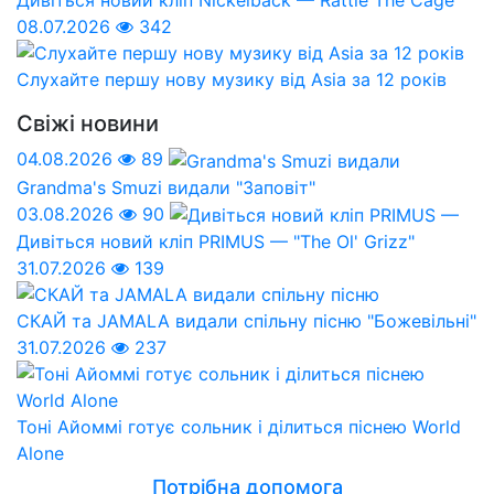
Дивіться новий кліп Nickelback — Rattle The Cage
08.07.2026
342
Слухайте першу нову музику від Asia за 12 років
Свіжі новини
04.08.2026
89
Grandma's Smuzi видали "Заповіт"
03.08.2026
90
Дивіться новий кліп PRIMUS — "The Ol' Grizz"
31.07.2026
139
СКАЙ та JAMALA видали спільну пісню "Божевільні"
31.07.2026
237
Тоні Айоммі готує сольник і ділиться піснею World
Alone
Потрібна допомога