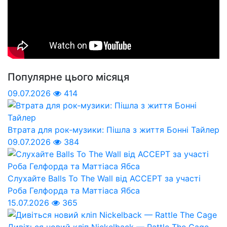
Популярне цього місяця
09.07.2026
414
Втрата для рок-музики: Пішла з життя Бонні Тайлер
09.07.2026
384
Слухайте Balls To The Wall від ACCEPT за участі
Роба Гелфорда та Маттіаса Ябса
15.07.2026
365