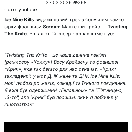
23.02.2026
368
фото: youtube
Ice Nine Kills
видали новий трек з бонусним камео
зірки франшизи
Scream
Маккенни Грейс —
Twisting
The Knife
. Вокаліст Спенсер Чарнас коментує:
"Twisting The Knife – це наша данина пам’яті
[режисеру «Крику»] Весу Крейвену та франшизі
«Крик», яка так багато для нас означає. «Крик»
закладений у моє ДНК мене та ДНК Ice Nine Kills:
моєї любові до жахів, комедії та їхнього поєднання.
Я вже був одержимий «Геловіном» та "П’ятницею,
13-те", але "Крик" був першим, який я побачив у
кінотеатрах"