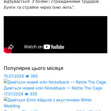
відбувається. З болем і стражданнями трударів.
Бунти та страйки через їхню лють".
Популярне цього місяця
15.07.2026
392
Дивіться новий кліп Nickelback — Rattle The Cage
17.07.2026
333