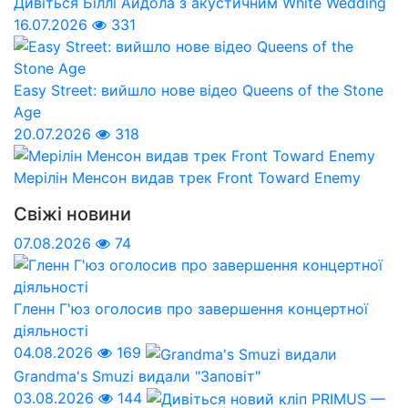
Дивіться Біллі Айдола з акустичним White Wedding
16.07.2026
331
Easy Street: вийшло нове відео Queens of the Stone
Age
20.07.2026
318
Мерілін Менсон видав трек Front Toward Enemy
Свіжі новини
07.08.2026
74
Гленн Г'юз оголосив про завершення концертної
діяльності
04.08.2026
169
Grandma's Smuzi видали "Заповіт"
03.08.2026
144