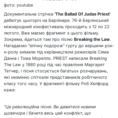
фото: youtube
Документальна стрічка
'The Ballad Of Judas Priest'
дебютує цьогоріч на Берлінаре. 76-й Берлінський
міжнародний кінофестиваль проходить з 12 по 22
лютого. Вже маємо фрагмент з цього фільму.
Зокрема, йдеться там про пісню
Breaking the Law
.
Нагадаємо "епічну подорож" гурту до вершини рок-
н-ролу знімали під керівництвом режисерів Сема
Данна і Тома Морелло. PRIEST написали Breaking
The Law у 1980 році під час правління Маргарет
Тетчер, і пісня стосується багатьох розчарувань,
які незмінно спіткали представників робітничого
класу того часу. У фрагменті фільму Роб Хелфорд
каже:
"Це революційна пісня. Ви дивитеся новини
щовечора і бачите весь цей конфлікт, що