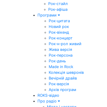
Рок-стайл
Рок-афіша
Програми
Рок-цитата
Новий рок
Рок-вікенд
Рок-концерт
Рок-н-рол живий
Жива версія
Рок-персона
Рок-день
Made in Rock
Колекція шевронів
Вечірній драйв
Рок-версія
Архів програм
ROKS-відео
Про радіо
Міста і частоти