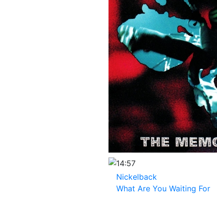
14:57
Nickelback
What Are You Waiting For