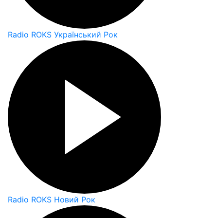
Radio ROKS Український Рок
Radio ROKS Новий Рок