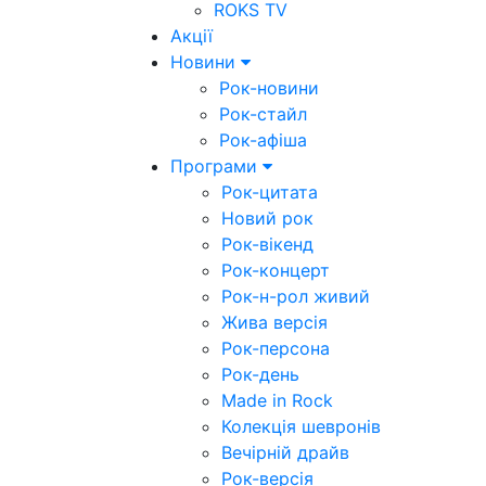
ROKS TV
Акції
Новини
Рок-новини
Рок-стайл
Рок-афіша
Програми
Рок-цитата
Новий рок
Рок-вікенд
Рок-концерт
Рок-н-рол живий
Жива версія
Рок-персона
Рок-день
Made in Rock
Колекція шевронів
Вечірній драйв
Рок-версія