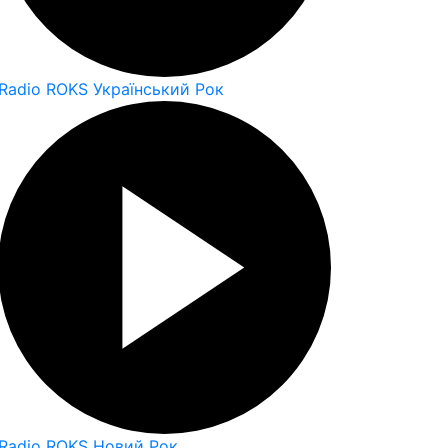
Radio ROKS Український Рок
Radio ROKS Новий Рок