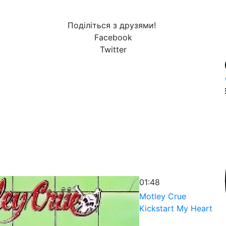
Поділіться з друзями!
Facebook
Twitter
01:48
Motley Crue
Kickstart My Heart