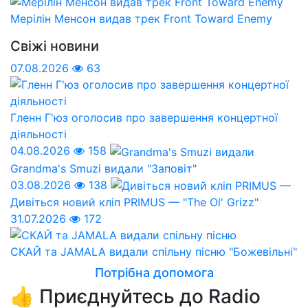
Мерілін Менсон видав трек Front Toward Enemy
Свіжі новини
07.08.2026
63
Гленн Г'юз оголосив про завершення концертної
діяльності
04.08.2026
158
Grandma's Smuzi видали "Заповіт"
03.08.2026
138
Дивіться новий кліп PRIMUS — "The Ol' Grizz"
31.07.2026
172
СКАЙ та JAMALA видали спільну пісню "Божевільні"
Потрібна допомога
👍 Приєднуйтесь до Radio