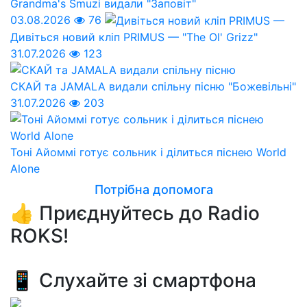
Grandma's Smuzi видали "Заповіт"
03.08.2026
76
Дивіться новий кліп PRIMUS — "The Ol' Grizz"
31.07.2026
123
СКАЙ та JAMALA видали спільну пісню "Божевільні"
31.07.2026
203
Тоні Айоммі готує сольник і ділиться піснею World
Alone
Потрібна допомога
👍 Приєднуйтесь до Radio
ROKS!
📱 Слухайте зі смартфона