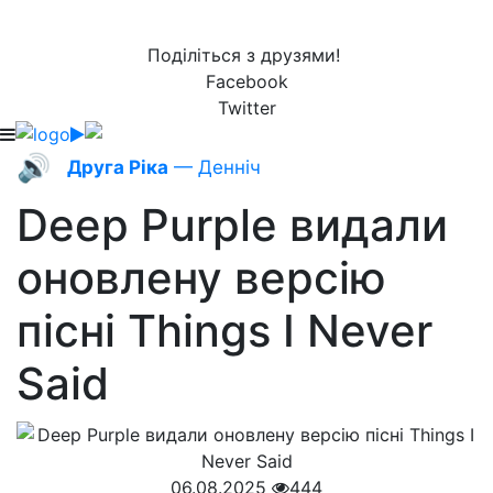
Поділіться з друзями!
Facebook
Twitter
🔊
Друга Ріка
— Денніч
Deep Purple видали
оновлену версію
пісні Things I Never
Said
06.08.2025
444