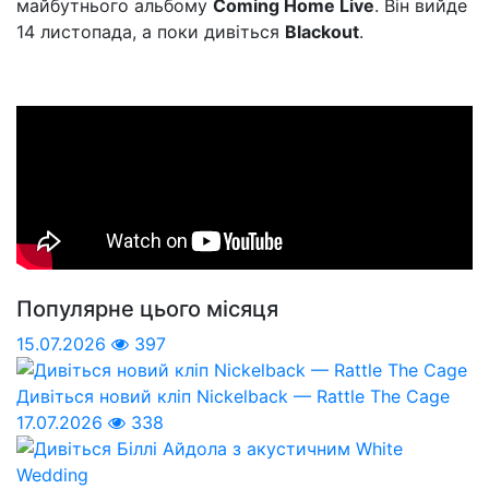
майбутнього альбому
Coming Home Live
. Він вийде
14 листопада, а поки дивіться
Blackout
.
Популярне цього місяця
15.07.2026
397
Дивіться новий кліп Nickelback — Rattle The Cage
17.07.2026
338