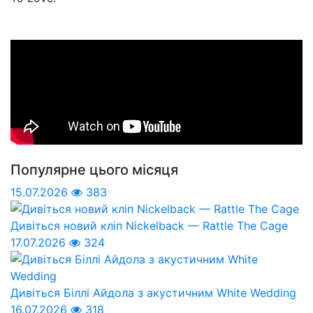
Популярне цього місяця
15.07.2026
383
Дивіться новий кліп Nickelback — Rattle The Cage
17.07.2026
324
Дивіться Біллі Айдола з акустичним White Wedding
16.07.2026
318