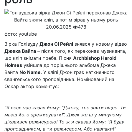
20.06.2025
478
фото: youtube
Зірка Голівуду
Джон Сі Рейлі
знявся у новому відео
Джека Вайта
– після того, як переконав музиканта,
що кліп знімати треба. Пісня
Archbishop Harold
Holmes
увійшла до торішнього альбома Джека
Вайта
No Name
. У кліпі Джон грає натхненного
євангельського проповідника. Номінований на
Оскар актор коментує:
"Я весь час казав йому: "Джеку, тре зняти відео. Ти
маєш його зрежисувати!". Джек же ш у минулому
цікавився режисурою! То ж я сказав йому: "Я буду
проповідником, а ти режисером. Або навпаки!"