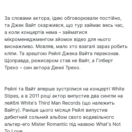
За словами актора, ідею обговорювали постійно,
та Джек Вайт скаржився, що тур займає весь час,
а коли концертів нема – займатися
мікроменеджментом зйомок відео для нього
виснажливо. Мовляв, мало хто взагалі зараз робить
кліпи. Та зрештою Рейлі Джека Вайта переконав.
Щоправда, режисером став не Вайт, а Гілберт
Трехо – син актора Денні Трехо.
Рейлі та Вайт вперше зустрілися на концерті White
Stipes, а в 2011 році актор випустив два сингли на
лейблі White's Third Man Records (що належить
Вайту). Раніше цього місяця Рейлі випустив
дебютний сольний альбом свого водевільного
альтер-его Mister Romantic під назвою What's Not
To Love.