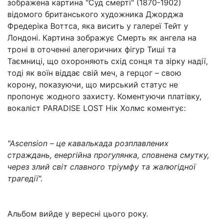
зображена картина "Суд смерті" (1870-1902)
відомого британського художника Джорджа
Фредеріка Воттса, яка висить у галереї Тейт у
Лондоні. Картина зображує Смерть як ангела на
троні в оточенні алегоричних фігур Тиші та
Таємниці, що охороняють схід сонця та зірку надії,
тоді як воїн віддає свій меч, а герцог – свою
корону, показуючи, що мирський статус не
пропонує жодного захисту. Коментуючи платівку,
вокаліст PARADISE LOST Нік Холмс коментує:
"Ascension – це кавалькада розплавлених
страждань, енергійна прогулянка, сповнена смутку,
через злий світ славного тріумфу та жалюгідної
трагедії".
Альбом вийде у вересні цього року.