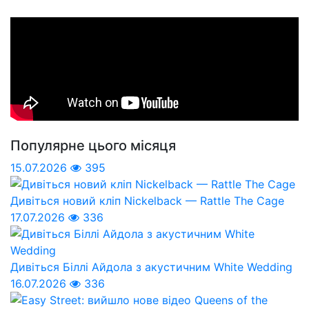
Популярне цього місяця
15.07.2026
395
Дивіться новий кліп Nickelback — Rattle The Cage
17.07.2026
336
Дивіться Біллі Айдола з акустичним White Wedding
16.07.2026
336