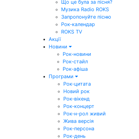
Що це була за пісня?
Музика Radio ROKS
Запропонуйте пісню
Рок-календар
ROKS TV
Акції
Новини
Рок-новини
Рок-стайл
Рок-афіша
Програми
Рок-цитата
Новий рок
Рок-вікенд
Рок-концерт
Рок-н-рол живий
Жива версія
Рок-персона
Рок-день