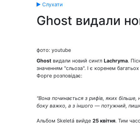
Слухати
Ghost видали но
фото: youtube
Ghost
видали новий сингл
Lachryma
. Пі
значенням "сльоза". І є коренем багатьох
Форге розповідає:
"Вона починається з рифів, яких більше, 
боку важко, а з іншого — потужний, пиш
Альбом Skeletá вийде
25 квітня
. Тим час