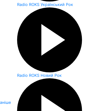
Radio ROKS Український Рок
Radio ROKS Новий Рок
аніше