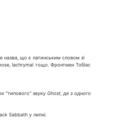
це назва, що є латинським словом зі
ymose, lachrymal тощо. Фронтмен Тобіас
ок "типового" звуку Ghost, де з одного
ck Sabbath у липні.