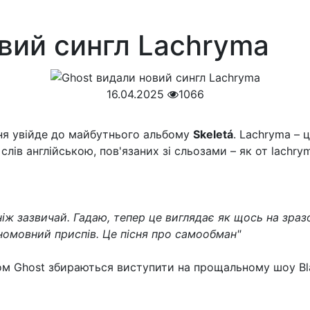
вий сингл Lachryma
16.04.2025
1066
сня увійде до майбутнього альбому
Skeletá
. Lachryma – 
 слів англійською, пов'язаних зі сльозами – як от lachr
ніж зазвичай. Гадаю, тепер це виглядає як щось на зраз
номовний приспів. Це пісня про самообман"
ом Ghost збираються виступити на прощальному шоу Bla