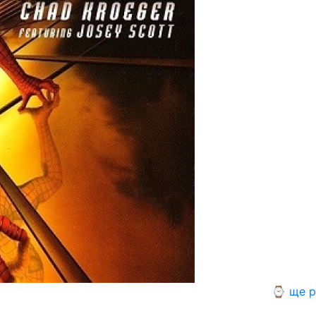
⌚ ще р