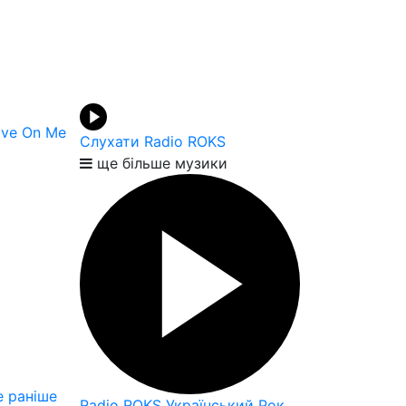
ove On Me
Слухати Radio ROKS
ще більше музики
 раніше
Radio ROKS Український Рок