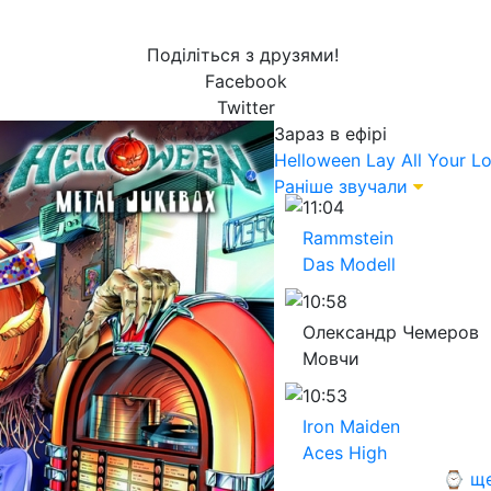
Поділіться з друзями!
Facebook
Twitter
Зараз в ефірі
Helloween
Lay All Your L
Раніше звучали
11:04
Rammstein
Das Modell
10:58
Олександр Чемеров
Мовчи
10:53
Iron Maiden
Aces High
⌚ ще