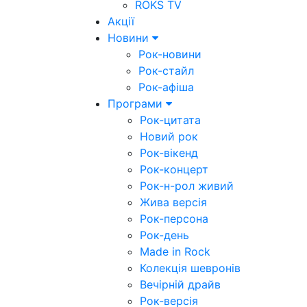
ROKS TV
Акції
Новини
Рок-новини
Рок-стайл
Рок-афіша
Програми
Рок-цитата
Новий рок
Рок-вікенд
Рок-концерт
Рок-н-рол живий
Жива версія
Рок-персона
Рок-день
Made in Rock
Колекція шевронів
Вечірній драйв
Рок-версія