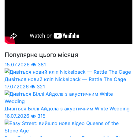
Популярне цього місяця
15.07.2026
381
Дивіться новий кліп Nickelback — Rattle The Cage
17.07.2026
321
Дивіться Біллі Айдола з акустичним White Wedding
16.07.2026
315