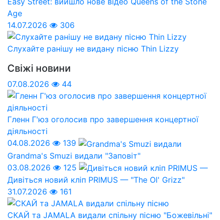
Easy Street: вийшло нове відео Queens of the Stone
Age
14.07.2026
306
Слухайте ранішу не видану пісню Thin Lizzy
Свіжі новини
07.08.2026
44
Гленн Г'юз оголосив про завершення концертної
діяльності
04.08.2026
139
Grandma's Smuzi видали "Заповіт"
03.08.2026
125
Дивіться новий кліп PRIMUS — "The Ol' Grizz"
31.07.2026
161
СКАЙ та JAMALA видали спільну пісню "Божевільні"