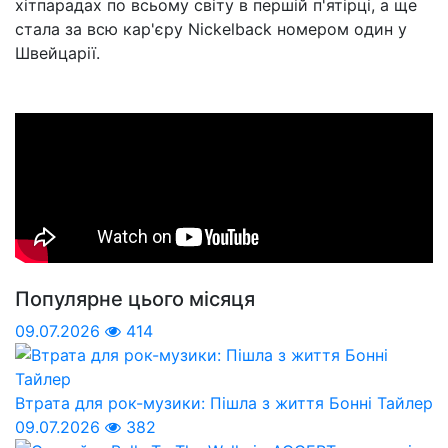
хітпарадах по всьому світу в першій п'ятірці, а ще
стала за всю кар'єру Nickelback номером один у
Швейцарії.
Популярне цього місяця
09.07.2026
414
Втрата для рок-музики: Пішла з життя Бонні Тайлер
09.07.2026
382