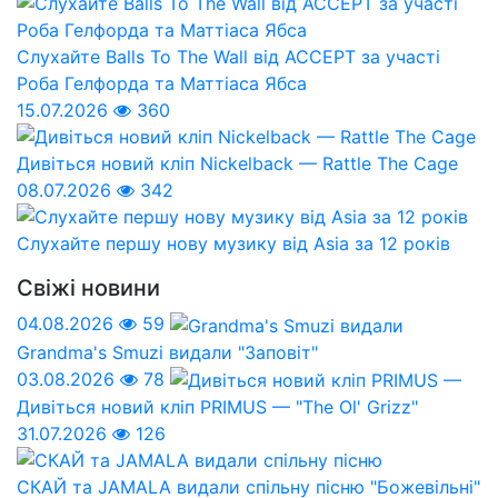
Слухайте Balls To The Wall від ACCEPT за участі
Роба Гелфорда та Маттіаса Ябса
15.07.2026
360
Дивіться новий кліп Nickelback — Rattle The Cage
08.07.2026
342
Слухайте першу нову музику від Asia за 12 років
Свіжі новини
04.08.2026
59
Grandma's Smuzi видали "Заповіт"
03.08.2026
78
Дивіться новий кліп PRIMUS — "The Ol' Grizz"
31.07.2026
126
СКАЙ та JAMALA видали спільну пісню "Божевільні"