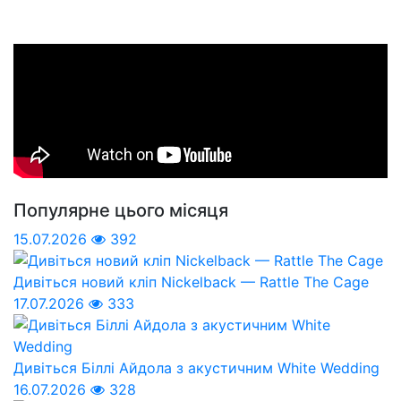
Популярне цього місяця
15.07.2026
392
Дивіться новий кліп Nickelback — Rattle The Cage
17.07.2026
333
Дивіться Біллі Айдола з акустичним White Wedding
16.07.2026
328