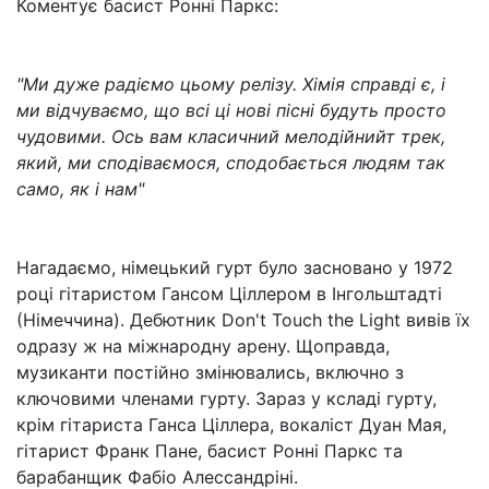
Коментує басист Ронні Паркс:
"Ми дуже радіємо цьому релізу. Хімія справді є, і
ми відчуваємо, що всі ці нові пісні будуть просто
чудовими. Ось вам класичний мелодійнийт трек,
який, ми сподіваємося, сподобається людям так
само, як і нам"
Нагадаємо, німецький гурт було засновано у 1972
році гітаристом Гансом Ціллером в Інгольштадті
(Німеччина). Дебютник Don't Touch the Light вивів їх
одразу ж на міжнародну арену. Щоправда,
музиканти постійно змінювались, включно з
ключовими членами гурту. Зараз у ксладі гурту,
крім гітариста Ганса Ціллера, вокаліст Дуан Мая,
гітарист Франк Пане, басист Ронні Паркс та
барабанщик Фабіо Алессандріні.