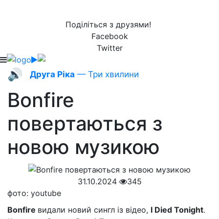
Поділіться з друзями!
Facebook
Twitter
🔊
Друга Ріка
— Три хвилини
Bonfire
повертаються з
новою музикою
31.10.2024
345
фото: youtube
Bonfire
видали новий сингл із відео,
I Died Tonight
.