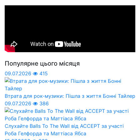
Популярне цього місяця
09.07.2026
415
Втрата для рок-музики: Пішла з життя Бонні Тайлер
09.07.2026
386
Слухайте Balls To The Wall від ACCEPT за участі
Роба Гелфорда та Маттіаса Ябса