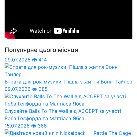
Популярне цього місяця
09.07.2026
414
Втрата для рок-музики: Пішла з життя Бонні Тайлер
09.07.2026
385
Слухайте Balls To The Wall від ACCEPT за участі
Роба Гелфорда та Маттіаса Ябса
15.07.2026
366