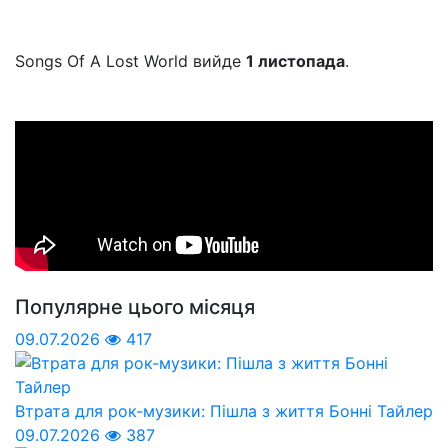
Songs Of A Lost World вийде
1 листопада
.
Популярне цього місяця
09.07.2026
417
Втрата для рок-музики: Пішла з життя Бонні Тайлер
09.07.2026
387