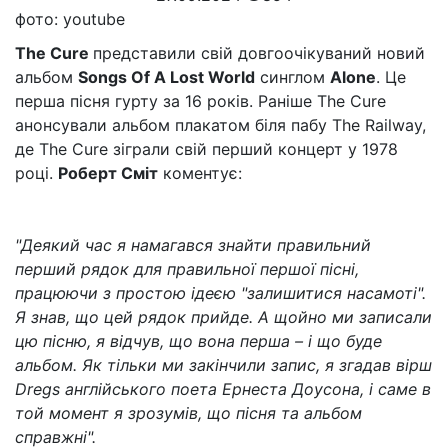
фото: youtube
The Cure
представили свій довгоочікуваний новий
альбом
Songs Of A Lost World
синглом
Alone
. Це
перша пісня гурту за 16 років. Раніше The Cure
анонсували альбом плакатом біля пабу The Railway,
де The Cure зіграли свій перший концерт у 1978
році.
Роберт Сміт
коментує:
"Деякий час я намагався знайти правильний
перший рядок для правильної першої пісні,
працюючи з простою ідеєю "залишитися насамоті".
Я знав, що цей рядок прийде. А щойно ми записали
цю пісню, я відчув, що вона перша – і що буде
альбом. Як тільки ми закінчили запис, я згадав вірш
Dregs англійського поета Ернеста Доусона, і саме в
той момент я зрозумів, що пісня та альбом
справжні".