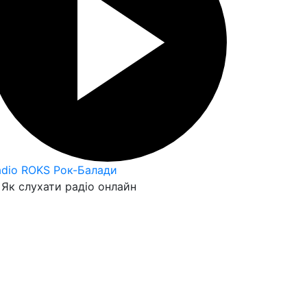
adio ROKS Рок-Балади
Як слухати радіо онлайн