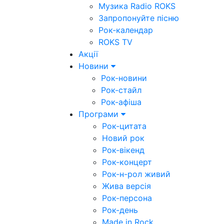
Музика Radio ROKS
Запропонуйте пісню
Рок-календар
ROKS TV
Акції
Новини
Рок-новини
Рок-стайл
Рок-афіша
Програми
Рок-цитата
Новий рок
Рок-вікенд
Рок-концерт
Рок-н-рол живий
Жива версія
Рок-персона
Рок-день
Made in Rock