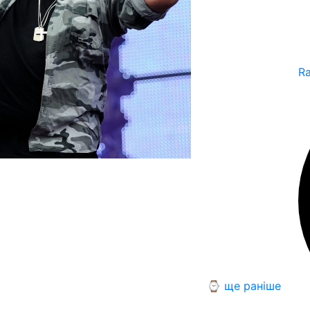
R
⌚ ще раніше