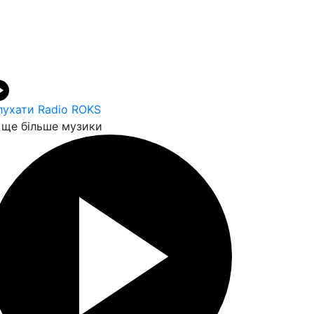
лухати Radio ROKS
ще більше музики