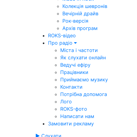
Колекція шевронів
Вечірній драйв
Рок-версія
Архів програм
ROKS-відео
Про радіо
Міста і частоти
Як слухати онлайн
Ведучі ефіру
Працівники
Приймаємо музику
Контакти
Потрібна допомога
Лого
ROKS-фото
Написати нам
Замовити рекламу
Слухати