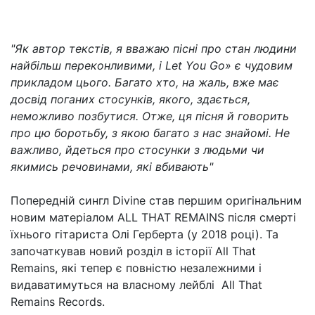
"Як автор текстів, я вважаю пісні про стан людини
найбільш переконливими, і Let You Go» є чудовим
прикладом цього. Багато хто, на жаль, вже має
досвід поганих стосунків, якого, здається,
неможливо позбутися. Отже, ця пісня й говорить
про цю боротьбу, з якою багато з нас знайомі. Не
важливо, йдеться про стосунки з людьми чи
якимись речовинами, які вбивають"
Попередній сингл Divine став першим оригінальним
новим матеріалом ALL THAT REMAINS після смерті
їхнього гітариста Олі Герберта (у 2018 році). Та
започаткував новий розділ в історії All That
Remains, які тепер є повністю незалежними і
видаватимуться на власному лейблі All That
Remains Records.