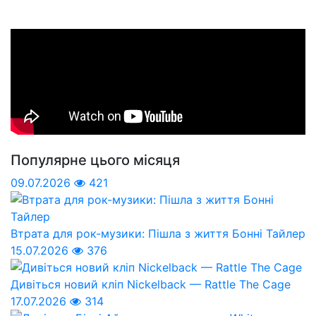
Популярне цього місяця
09.07.2026
421
Втрата для рок-музики: Пішла з життя Бонні Тайлер
15.07.2026
376
Дивіться новий кліп Nickelback — Rattle The Cage
17.07.2026
314