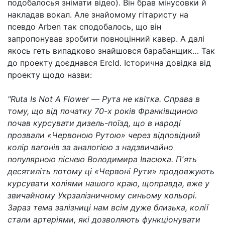
подобалосья знімати відео). Він брав мінусовки й
накладав вокал. Але знайомому гітаристу на
псевдо Arben так сподобалось, що він
запропонував зробити повноцінний кавер. А далі
якось геть випадково знайшовся барабанщик… Так
до проекту доєднався Ercld. Історична довідка від
проекту щодо назви:
"Ruta Is Not A Flower — Рута не квітка. Справа в
тому, що від початку 70-х років Франківщиною
почав курсувати дизель-поїзд, що в народі
прозвали «Червоною Рутою» через відповідний
колір вагонів за аналогією з надзвичайно
популярною піснею Володимира Івасюка. Пʼять
десятиліть потому ці «Червоні Рути» продовжують
курсувати коліями нашого краю, щоправда, вже у
звичайному Укрзалізничному синьому кольорі.
Зараз тема залізниці нам всім дуже близька, колії
стали артеріями, які дозволяють функціонувати