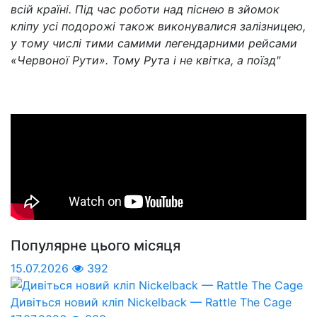
всій країні. Під час роботи над піснею в зйомок
кліпу усі подорожі також виконувалися залізницею,
у тому числі тими самими легендарними рейсами
«Червоної Рути». Тому Рута і не квітка, а поїзд"
Популярне цього місяця
15.07.2026
392
Дивіться новий кліп Nickelback — Rattle The Cage