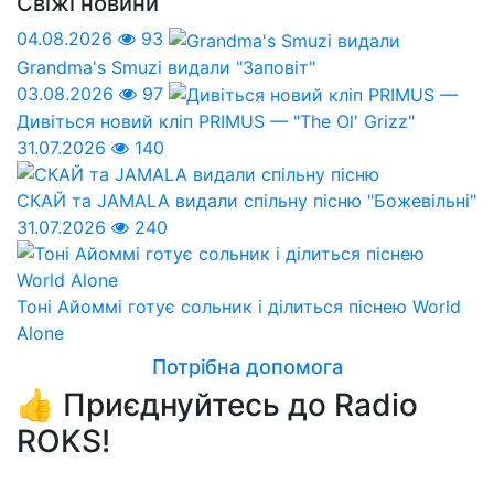
Свіжі новини
04.08.2026
93
Grandma's Smuzi видали "Заповіт"
03.08.2026
97
Дивіться новий кліп PRIMUS — "The Ol' Grizz"
31.07.2026
140
СКАЙ та JAMALA видали спільну пісню "Божевільні"
31.07.2026
240
Тоні Айоммі готує сольник і ділиться піснею World
Alone
Потрібна допомога
👍 Приєднуйтесь до Radio
ROKS!