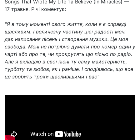
Songs That Wrote My Life та Believe (In Miracles) —
17 травня. Річі коментує:
"Я в тому моменті свого життя, коли я є справді
щасливим. І величезну частину цієї радості мені
дає написання пісень і створення музики. Це моя
свобода. Мені не потрібно думати про номер один у
чарті або про те, чи прокрутять цю пісню по радіо.
Але я вкладаю в свої пісні ту саму майстерність,
турботу та любов, як і раніше. І сподіваюсь, що все
це зробить трохи щасливішими і вас"