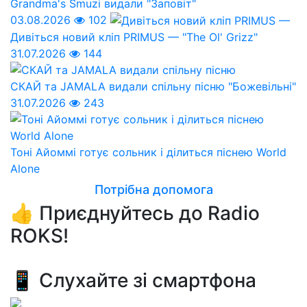
Grandma's Smuzi видали "Заповіт"
03.08.2026
102
Дивіться новий кліп PRIMUS — "The Ol' Grizz"
31.07.2026
144
СКАЙ та JAMALA видали спільну пісню "Божевільні"
31.07.2026
243
Тоні Айоммі готує сольник і ділиться піснею World
Alone
Потрібна допомога
👍 Приєднуйтесь до Radio
ROKS!
📱 Слухайте зі смартфона