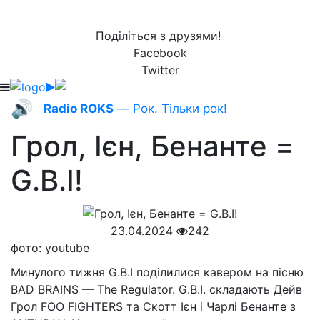
Поділіться з друзями!
Facebook
Twitter
🔊
Radio ROKS
— Рок. Тільки рок!
Грол, Ієн, Бенанте =
G.B.I!
23.04.2024
242
фото: youtube
Минулого тижня G.B.I поділилися кавером на пісню
BAD BRAINS — The Regulator. G.B.I. складають Дейв
Грол FOO FIGHTERS та Скотт Ієн і Чарлі Бенанте з