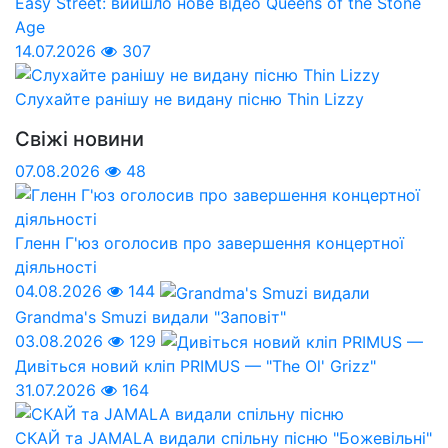
Easy Street: вийшло нове відео Queens of the Stone
Age
14.07.2026
307
Слухайте ранішу не видану пісню Thin Lizzy
Свіжі новини
07.08.2026
48
Гленн Г'юз оголосив про завершення концертної
діяльності
04.08.2026
144
Grandma's Smuzi видали "Заповіт"
03.08.2026
129
Дивіться новий кліп PRIMUS — "The Ol' Grizz"
31.07.2026
164
СКАЙ та JAMALA видали спільну пісню "Божевільні"