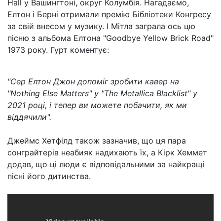
Hall у Вашингтоні, округ Колумбія. Нагадаємо,
Елтон і Берні отримали премію Бібліотеки Конгресу
за свій внесом у музику. І Мітла заграла ось цю
пісню з альбома Елтона "Goodbye Yellow Brick Road"
1973 року. Гурт коментує:
"Сер Елтон Джон допоміг зробити кавер на
"Nothing Else Matters" у "The Metallica Blacklist" у
2021 році, і тепер ви можете побачити, як ми
віддячили".
Джеймс Хетфілд також зазначив, що ця пара
сонграйтерів неабияк надихають їх, а Кірк Хеммет
додав, що ці люди є відповідальними за найкращі
пісні його дитинства.