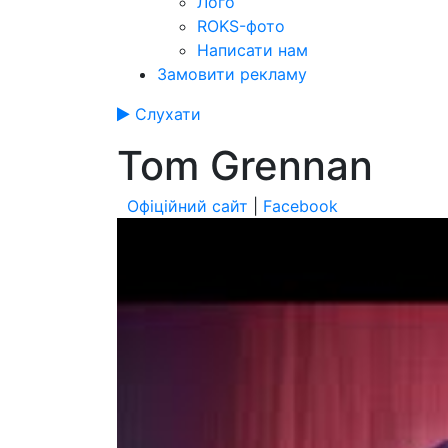
Лого
ROKS-фото
Написати нам
Замовити рекламу
Слухати
Tom Grennan
Офіційний сайт
|
Facebook