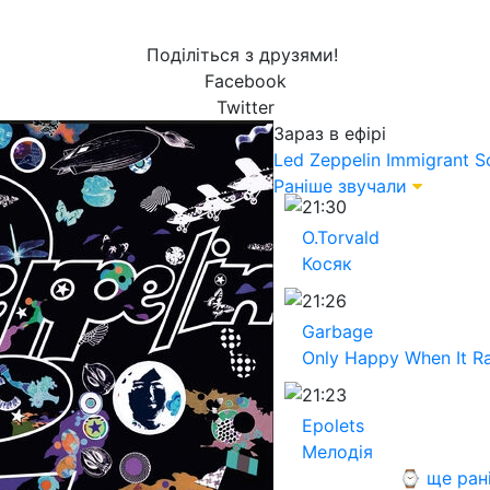
Поділіться з друзями!
Facebook
Twitter
Зараз в ефірі
Led Zeppelin
Immigrant S
Раніше звучали
21:30
O.Torvald
Косяк
21:26
Garbage
Only Happy When It Ra
21:23
Epolets
Мелодія
⌚ ще ран