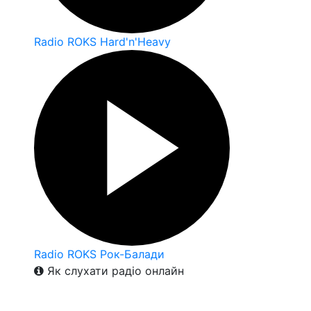
Radio ROKS Hard'n'Heavy
Radio ROKS Рок-Балади
Як слухати радіо онлайн