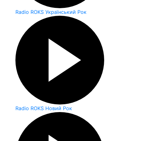
Radio ROKS Український Рок
Radio ROKS Новий Рок