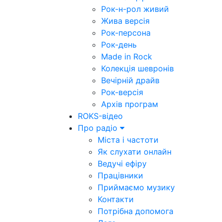
Рок-н-рол живий
Жива версія
Рок-персона
Рок-день
Made in Rock
Колекція шевронів
Вечірній драйв
Рок-версія
Архів програм
ROKS-відео
Про радіо
Міста і частоти
Як слухати онлайн
Ведучі ефіру
Працівники
Приймаємо музику
Контакти
Потрібна допомога