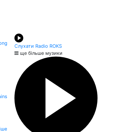
ong
Слухати Radio ROKS
ще більше музики
ins
іше